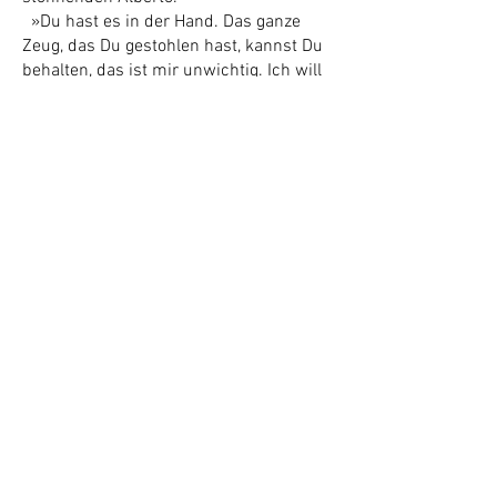
»Du hast es in der Hand. Das ganze
Zeug, das Du gestohlen hast, kannst Du
behalten, das ist mir unwichtig. Ich will
mein Gemälde zurück, sonst nichts.
Sobald ich das unversehrt wieder in der
Hand habe, lassen wir Dich laufen. Kein
schlechtes Geschäft für Dich.«
Alberto schaute nur ungläubig aus
dem linken Auge, das rechte war völlig
zugeschwollen.
»Ich weiß von keinem Bild, Dottore! Wir
haben kein Bild gestohlen!«, nuschelte
er nur schwer verständlich.
Beim Sprechen spuckte er Blut. Der
alte Morsini blieb ruhig, Ricardo dagegen
packte Alberto am Hals.
»Rede keinen Quatsch! Du hast
eingebrochen, das wissen wir. Du
verspielst immer wieder Kohle und
brauchst neue. Gib‘s zu, diesmal war