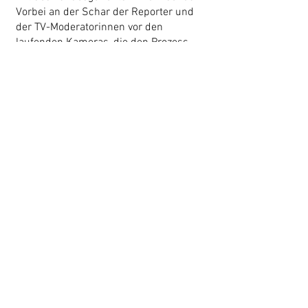
Vorbei an der Schar der Reporter und
der TV-Moderatorinnen vor den
laufenden Kameras, die den Prozess
begleitet und – je nach politischer
Couleur – Franco Russo schon längst
gnadenlos vorverurteilt hatten.
Seit der Begegnung mit Russos Mutter
zweifelte Mancini an sich selbst und
am Ergebnis seiner Ermittlung und
schlief schlecht. Er schottete sich in
seiner neuen Heimat bis auf wenige
Kontakte konsequent ab und grübelte.
Habe ich ihren einzigen Sohn, den
Ehemann und Familienvater, zum
Mörder gestempelt? Habe ich den
entscheidenden Fehler begangen?
Wollte man Russo politisch loswerden
und ich habe dabei als nützlicher Idiot
mitgewirkt? Ist er doch unschuldig?
Habe ich ihn zum Mörder gestempelt?