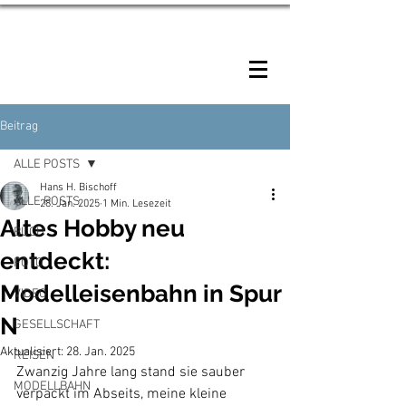
HANS BISCHOFF
Beitrag
ALLE POSTS
Hans H. Bischoff
ALLE POSTS
28. Jan. 2025
1 Min. Lesezeit
Altes Hobby neu
BUCH
entdeckt:
FOTO
Modelleisenbahn in Spur
VIDEO
N
GESELLSCHAFT
Aktualisiert:
28. Jan. 2025
REISEN
Zwanzig Jahre lang stand sie sauber 
MODELLBAHN
verpackt im Abseits, meine kleine 